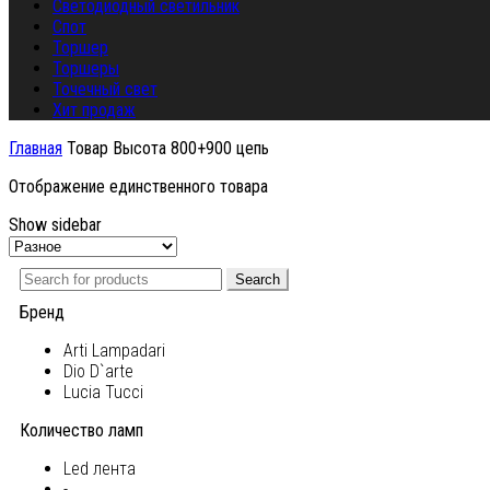
Светодиодный светильник
Спот
Торшер
Торшеры
Точечный свет
Хит продаж
Главная
Товар Высота
800+900 цепь
Отображение единственного товара
Show sidebar
Search
Бренд
Arti Lampadari
Dio D`arte
Lucia Tucci
Количество ламп
Led лента
-