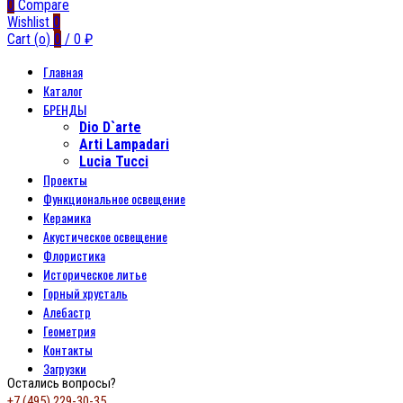
0
Compare
Wishlist
0
Cart (
o
)
0
/
0
₽
Главная
Каталог
БРЕНДЫ
Dio D`arte
Arti Lampadari
Lucia Tucci
Проекты
Функциональное освещение
Керамика
Акустическое освещение
Флористика
Историческое литье
Горный хрусталь
Алебастр
Геометрия
Контакты
Загрузки
Остались вопросы?
+7 (495) 229-30-35