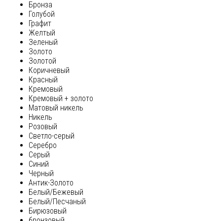
Бронза
Голубой
Графит
Желтый
Зеленый
Золото
Золотой
Коричневый
Красный
Кремовый
Кремовый + золото
Матовый никель
Никель
Розовый
Светло-серый
Серебро
Серый
Синий
Черный
Антик-Золото
Белый/Бежевый
Белый/Песчаный
Бирюзовый
бронзовый