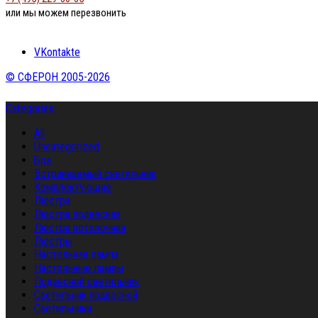
или мы можем перезвонить
VKontakte
© СФЕРОН 2005-2026
Categories
All
Uncategorized
Бра
Встраиваемый светильник
Комплектующие
Люстра
Люстра подвесная
Люстра потолочная
Люстры
Настольная лампа
Настольные лампы
Подвесной светильник
Светильник подвесной
Светильники