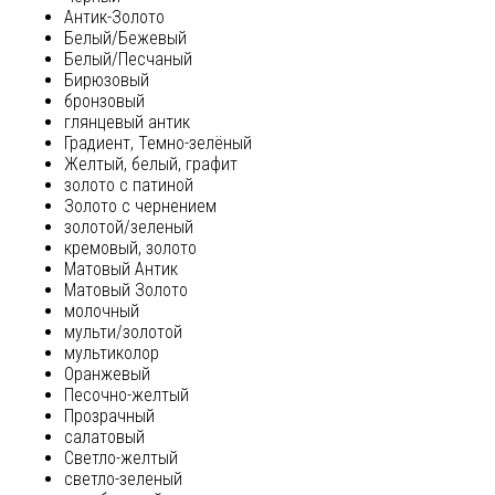
Антик-Золото
Белый/Бежевый
Белый/Песчаный
Бирюзовый
бронзовый
глянцевый антик
Градиент, Темно-зелёный
Желтый, белый, графит
золото с патиной
Золото с чернением
золотой/зеленый
кремовый, золото
Матовый Антик
Матовый Золото
молочный
мульти/золотой
мультиколор
Оранжевый
Песочно-желтый
Прозрачный
салатовый
Светло-желтый
светло-зеленый