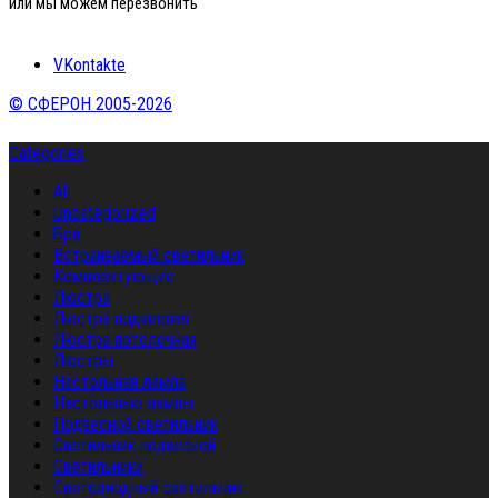
или мы можем перезвонить
VKontakte
© СФЕРОН 2005-2026
Categories
All
Uncategorized
Бра
Встраиваемый светильник
Комплектующие
Люстра
Люстра подвесная
Люстра потолочная
Люстры
Настольная лампа
Настольные лампы
Подвесной светильник
Светильник подвесной
Светильники
Светодиодный светильник