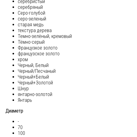
серебристый
серебряный
Серо-голубой
серо-зеленый
старая медь
текстура дерева
Темно-зелёный, кремовый
Тёмно-серый
Французкое золото
французское золото
хром
Черный, Белый
Черный/Песчаный
Черный+Белый
Черный+Золотой
Шнур
янтарно-золотой
Янтарь
Диаметр
-
70
100