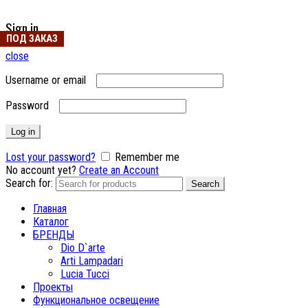
Sign in
ПОД ЗАКАЗ
ПОД ЗАКАЗ
ПОД ЗАКАЗ
close
Username or email
Password
Log in
Lost your password?
Remember me
No account yet?
Create an Account
Search for:
Search
Главная
Каталог
БРЕНДЫ
Dio D`arte
Arti Lampadari
Lucia Tucci
Проекты
Функциональное освещение