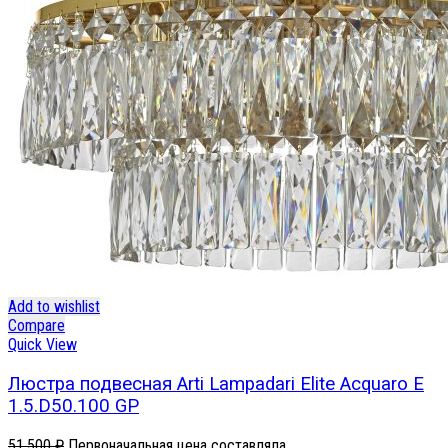
Add to wishlist
Compare
Quick View
Люстра подвесная Arti Lampadari Elite Acquaro E
1.5.D50.100 GP
51,500
₽
Первоначальная цена составляла