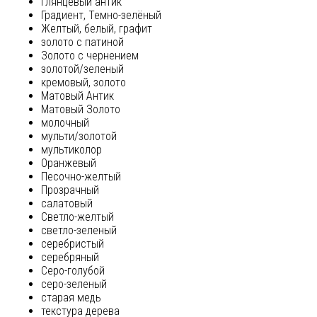
глянцевый антик
Градиент, Темно-зелёный
Желтый, белый, графит
золото с патиной
Золото с чернением
золотой/зеленый
кремовый, золото
Матовый Антик
Матовый Золото
молочный
мульти/золотой
мультиколор
Оранжевый
Песочно-желтый
Прозрачный
салатовый
Светло-желтый
светло-зеленый
серебристый
серебряный
Серо-голубой
серо-зеленый
старая медь
текстура дерева