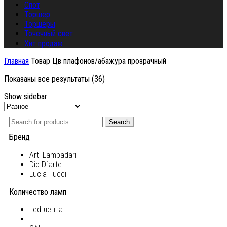
Спот
Торшер
Торшеры
Точечный свет
Хит продаж
Главная
Товар Цв плафонов/абажура
прозрачный
Показаны все результаты (36)
Show sidebar
Search
Бренд
Arti Lampadari
Dio D`arte
Lucia Tucci
Количество ламп
Led лента
-