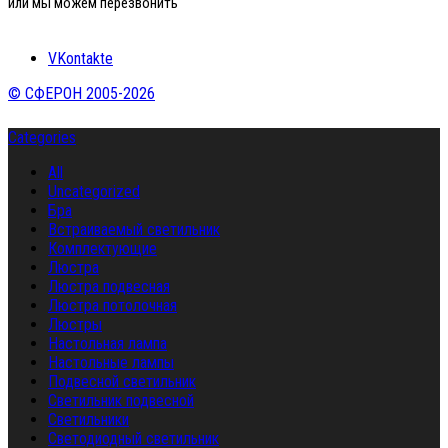
или мы можем перезвонить
VKontakte
© СФЕРОН 2005-2026
Categories
All
Uncategorized
Бра
Встраиваемый светильник
Комплектующие
Люстра
Люстра подвесная
Люстра потолочная
Люстры
Настольная лампа
Настольные лампы
Подвесной светильник
Светильник подвесной
Светильники
Светодиодный светильник