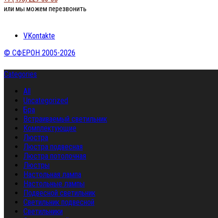
или мы можем перезвонить
VKontakte
© СФЕРОН 2005-2026
Categories
All
Uncategorized
Бра
Встраиваемый светильник
Комплектующие
Люстра
Люстра подвесная
Люстра потолочная
Люстры
Настольная лампа
Настольные лампы
Подвесной светильник
Светильник подвесной
Светильники