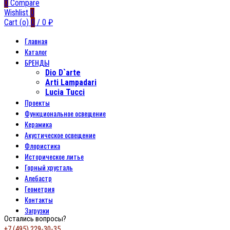
0
Compare
Wishlist
0
Cart (
o
)
0
/
0
₽
Главная
Каталог
БРЕНДЫ
Dio D`arte
Arti Lampadari
Lucia Tucci
Проекты
Функциональное освещение
Керамика
Акустическое освещение
Флористика
Историческое литье
Горный хрусталь
Алебастр
Геометрия
Контакты
Загрузки
Остались вопросы?
+7 (495) 229-30-35