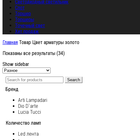
Светодиодный светильник
Спот
Торшер
Торшеры
Точечный свет
Хит продаж
Главная
Товар Цвет арматуры
золото
Показаны все результаты (34)
Show sidebar
Search
Бренд
Arti Lampadari
Dio D`arte
Lucia Tucci
Количество ламп
Led лента
-