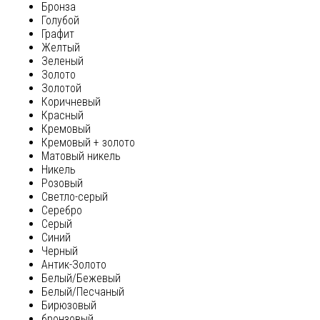
Бронза
Голубой
Графит
Желтый
Зеленый
Золото
Золотой
Коричневый
Красный
Кремовый
Кремовый + золото
Матовый никель
Никель
Розовый
Светло-серый
Серебро
Серый
Синий
Черный
Антик-Золото
Белый/Бежевый
Белый/Песчаный
Бирюзовый
бронзовый