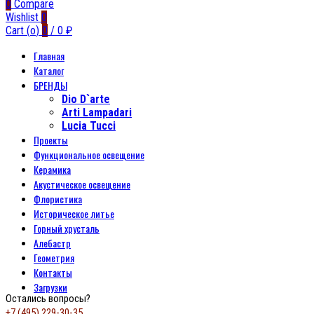
0
Compare
Wishlist
0
Cart (
o
)
0
/
0
₽
Главная
Каталог
БРЕНДЫ
Dio D`arte
Arti Lampadari
Lucia Tucci
Проекты
Функциональное освещение
Керамика
Акустическое освещение
Флористика
Историческое литье
Горный хрусталь
Алебастр
Геометрия
Контакты
Загрузки
Остались вопросы?
+7 (495) 229-30-35