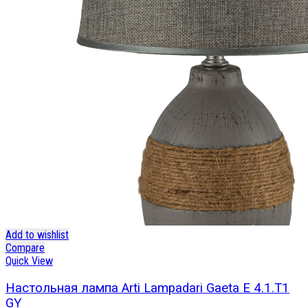
Add to wishlist
Compare
Quick View
Настольная лампа Arti Lampadari Gaeta E 4.1.T1
GY