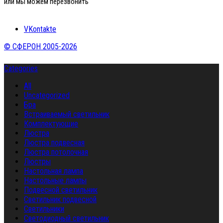
или мы можем перезвонить
VKontakte
© СФЕРОН 2005-2026
Categories
All
Uncategorized
Бра
Встраиваемый светильник
Комплектующие
Люстра
Люстра подвесная
Люстра потолочная
Люстры
Настольная лампа
Настольные лампы
Подвесной светильник
Светильник подвесной
Светильники
Светодиодный светильник