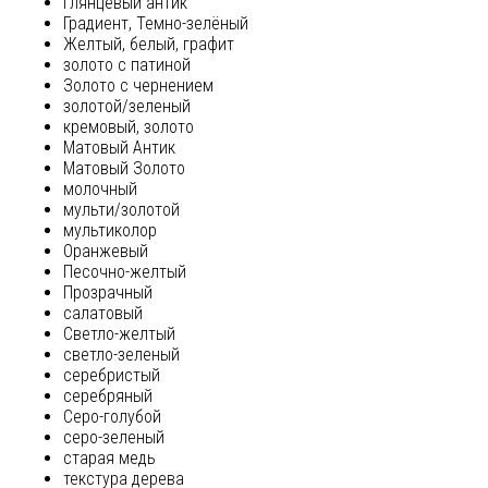
глянцевый антик
Градиент, Темно-зелёный
Желтый, белый, графит
золото с патиной
Золото с чернением
золотой/зеленый
кремовый, золото
Матовый Антик
Матовый Золото
молочный
мульти/золотой
мультиколор
Оранжевый
Песочно-желтый
Прозрачный
салатовый
Светло-желтый
светло-зеленый
серебристый
серебряный
Серо-голубой
серо-зеленый
старая медь
текстура дерева