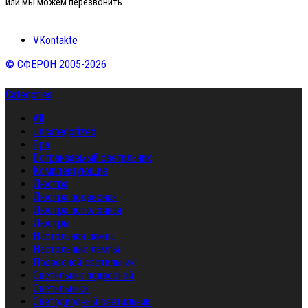
или мы можем перезвонить
VKontakte
© СФЕРОН 2005-2026
Categories
All
Uncategorized
Бра
Встраиваемый светильник
Комплектующие
Люстра
Люстра подвесная
Люстра потолочная
Люстры
Настольная лампа
Настольные лампы
Подвесной светильник
Светильник подвесной
Светильники
Светодиодный светильник