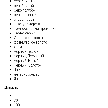
серебристый
серебряный
Серо-голубой
серо-зеленый
старая медь
текстура дерева
Темно-зелёный, кремовый
Тёмно-серый
Французкое золото
французское золото
хром
Черный, Белый
Черный/Песчаный
Черный+Белый
Черный+Золотой
Шнур
янтарно-золотой
Янтарь
Диаметр
-
70
100