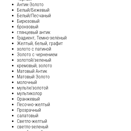
Антик-Золото
Белый/Бежевый
Белый/Песчаный
Бирюзовый
бронзовый
глянцевый антик
Градиент, Темно-зелёный
Желтый, белый, графит
золото с патиной
Золото с чернением
золотой/зеленый
кремовый, золото
Матовый Антик
Матовый Золото
молочный
мульти/золотой
мультиколор
Оранжевый
Песочно-желтый
Прозрачный
салатовый
Светло-желтый
светло-зеленый