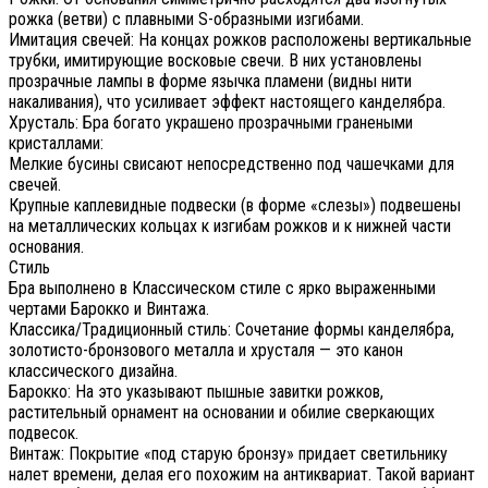
рожка (ветви) с плавными S-образными изгибами.
Имитация свечей: На концах рожков расположены вертикальные
трубки, имитирующие восковые свечи. В них установлены
прозрачные лампы в форме язычка пламени (видны нити
накаливания), что усиливает эффект настоящего канделябра.
Хрусталь: Бра богато украшено прозрачными гранеными
кристаллами:
Мелкие бусины свисают непосредственно под чашечками для
свечей.
Крупные каплевидные подвески (в форме «слезы») подвешены
на металлических кольцах к изгибам рожков и к нижней части
основания.
Стиль
Бра выполнено в Классическом стиле с ярко выраженными
чертами Барокко и Винтажа.
Классика/Традиционный стиль: Сочетание формы канделябра,
золотисто-бронзового металла и хрусталя — это канон
классического дизайна.
Барокко: На это указывают пышные завитки рожков,
растительный орнамент на основании и обилие сверкающих
подвесок.
Винтаж: Покрытие «под старую бронзу» придает светильнику
налет времени, делая его похожим на антиквариат. Такой вариант