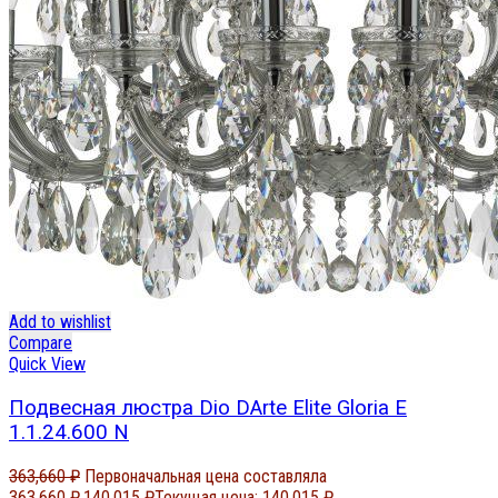
Add to wishlist
Compare
Quick View
Подвесная люстра Dio DArte Elite Gloria E
1.1.24.600 N
363,660
₽
Первоначальная цена составляла
363,660 ₽.
140,015
₽
Текущая цена: 140,015 ₽.