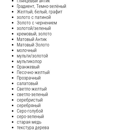
глянцевый антик
Градиент, Темно-зелёный
Желтый, белый, графит
золото с патиной
Золото с чернением
золотой/зеленый
кремовый, золото
Матовый Антик
Матовый Золото
молочный
мульти/золотой
мультиколор
Оранжевый
Песочно-желтый
Прозрачный
салатовый
Светло-желтый
светло-зеленый
серебристый
серебряный
Серо-голубой
серо-зеленый
старая медь
текстура дерева