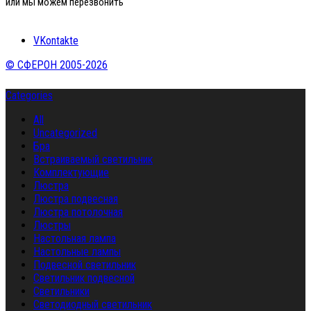
или мы можем перезвонить
VKontakte
© СФЕРОН 2005-2026
Categories
All
Uncategorized
Бра
Встраиваемый светильник
Комплектующие
Люстра
Люстра подвесная
Люстра потолочная
Люстры
Настольная лампа
Настольные лампы
Подвесной светильник
Светильник подвесной
Светильники
Светодиодный светильник