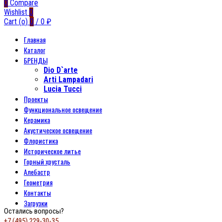
0
Compare
Wishlist
0
Cart (
o
)
0
/
0
₽
Главная
Каталог
БРЕНДЫ
Dio D`arte
Arti Lampadari
Lucia Tucci
Проекты
Функциональное освещение
Керамика
Акустическое освещение
Флористика
Историческое литье
Горный хрусталь
Алебастр
Геометрия
Контакты
Загрузки
Остались вопросы?
+7 (495) 229-30-35