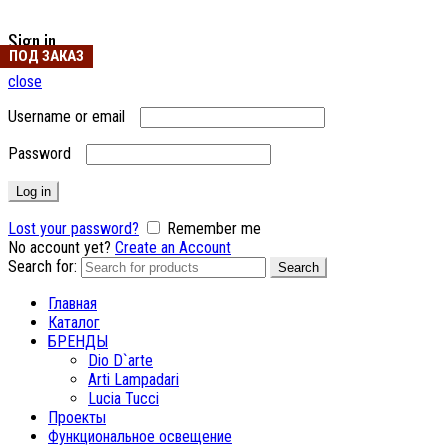
Sign in
ПОД ЗАКАЗ
ПОД ЗАКАЗ
ПОД ЗАКАЗ
ПОД ЗАКАЗ
ПОД ЗАКАЗ
close
Username or email
Password
Log in
Lost your password?
Remember me
No account yet?
Create an Account
Search for:
Search
Главная
Каталог
БРЕНДЫ
Dio D`arte
Arti Lampadari
Lucia Tucci
Проекты
Функциональное освещение