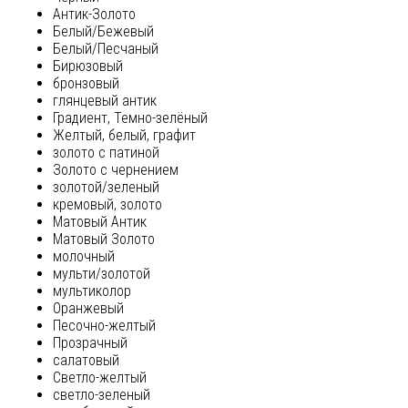
Антик-Золото
Белый/Бежевый
Белый/Песчаный
Бирюзовый
бронзовый
глянцевый антик
Градиент, Темно-зелёный
Желтый, белый, графит
золото с патиной
Золото с чернением
золотой/зеленый
кремовый, золото
Матовый Антик
Матовый Золото
молочный
мульти/золотой
мультиколор
Оранжевый
Песочно-желтый
Прозрачный
салатовый
Светло-желтый
светло-зеленый