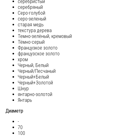
серебристый
серебряный
Серо-голубой
серо-зеленый
старая медь
текстура дерева
Темно-зелёный, кремовый
Тёмно-серый
Французкое золото
французское золото
хром
Черный, Белый
Черный/Песчаный
Черный+Белый
Черный+Золотой
Шнур
янтарно-золотой
Янтарь
Диаметр
-
70
100