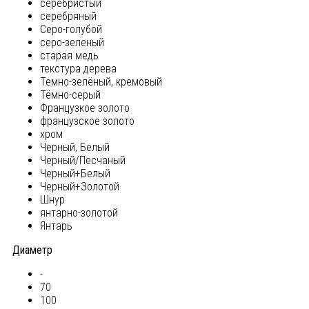
серебристый
серебряный
Серо-голубой
серо-зеленый
старая медь
текстура дерева
Темно-зелёный, кремовый
Тёмно-серый
Французкое золото
французское золото
хром
Черный, Белый
Черный/Песчаный
Черный+Белый
Черный+Золотой
Шнур
янтарно-золотой
Янтарь
Диаметр
-
70
100