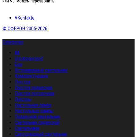
или мы можем перезвонить
VKontakte
© СФЕРОН 2005-2026
Categories
All
Uncategorized
Бра
Встраиваемый светильник
Комплектующие
Люстра
Люстра подвесная
Люстра потолочная
Люстры
Настольная лампа
Настольные лампы
Подвесной светильник
Светильник подвесной
Светильники
Светодиодный светильник