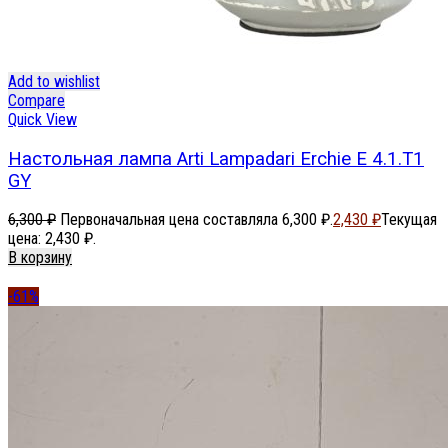
Add to wishlist
Compare
Quick View
Настольная лампа Arti Lampadari Erchie E 4.1.T1
GY
6,300
₽
Первоначальная цена составляла 6,300 ₽.
2,430
₽
Текущая
цена: 2,430 ₽.
В корзину
-61%