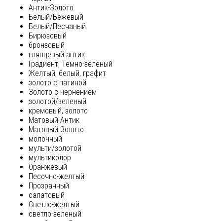
Антик-Золото
Белый/Бежевый
Белый/Песчаный
Бирюзовый
бронзовый
глянцевый антик
Градиент, Темно-зелёный
Желтый, белый, графит
золото с патиной
Золото с чернением
золотой/зеленый
кремовый, золото
Матовый Антик
Матовый Золото
молочный
мульти/золотой
мультиколор
Оранжевый
Песочно-желтый
Прозрачный
салатовый
Светло-желтый
светло-зеленый