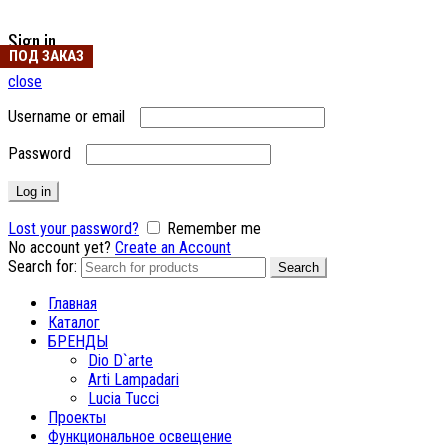
Sign in
ПОД ЗАКАЗ
ПОД ЗАКАЗ
ПОД ЗАКАЗ
ПОД ЗАКАЗ
ПОД ЗАКАЗ
ПОД ЗАКАЗ
ПОД ЗАКАЗ
ПОД ЗАКАЗ
close
Username or email
Password
Log in
Lost your password?
Remember me
No account yet?
Create an Account
Search for:
Search
Главная
Каталог
БРЕНДЫ
Dio D`arte
Arti Lampadari
Lucia Tucci
Проекты
Функциональное освещение