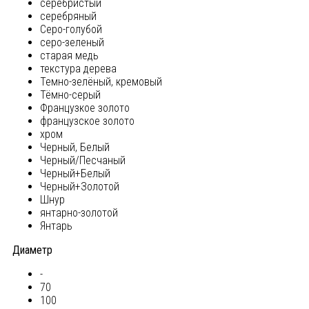
серебристый
серебряный
Серо-голубой
серо-зеленый
старая медь
текстура дерева
Темно-зелёный, кремовый
Тёмно-серый
Французкое золото
французское золото
хром
Черный, Белый
Черный/Песчаный
Черный+Белый
Черный+Золотой
Шнур
янтарно-золотой
Янтарь
Диаметр
-
70
100