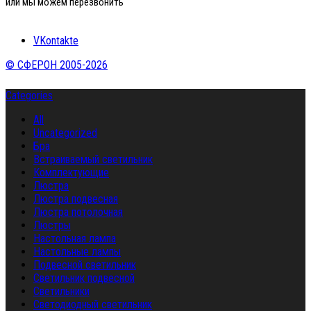
или мы можем перезвонить
VKontakte
© СФЕРОН 2005-2026
Categories
All
Uncategorized
Бра
Встраиваемый светильник
Комплектующие
Люстра
Люстра подвесная
Люстра потолочная
Люстры
Настольная лампа
Настольные лампы
Подвесной светильник
Светильник подвесной
Светильники
Светодиодный светильник