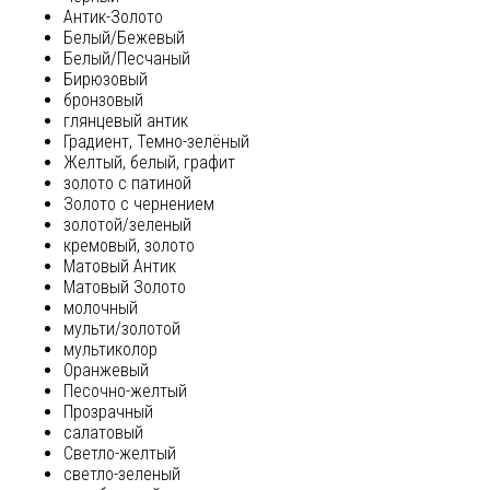
Антик-Золото
Белый/Бежевый
Белый/Песчаный
Бирюзовый
бронзовый
глянцевый антик
Градиент, Темно-зелёный
Желтый, белый, графит
золото с патиной
Золото с чернением
золотой/зеленый
кремовый, золото
Матовый Антик
Матовый Золото
молочный
мульти/золотой
мультиколор
Оранжевый
Песочно-желтый
Прозрачный
салатовый
Светло-желтый
светло-зеленый