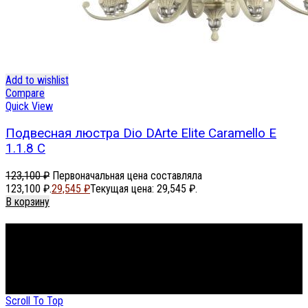
Add to wishlist
Compare
Quick View
Подвесная люстра Dio DArte Elite Caramello E
1.1.8 C
123,100
₽
Первоначальная цена составляла
123,100 ₽.
29,545
₽
Текущая цена: 29,545 ₽.
В корзину
Footer Menu
About The Store
© СФЕРОН 2005-2025
Scroll To Top