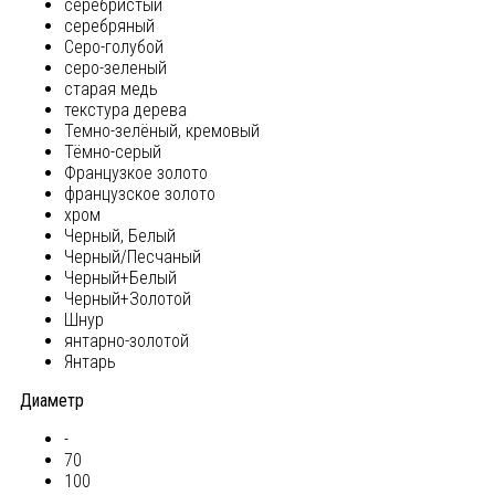
серебристый
серебряный
Серо-голубой
серо-зеленый
старая медь
текстура дерева
Темно-зелёный, кремовый
Тёмно-серый
Французкое золото
французское золото
хром
Черный, Белый
Черный/Песчаный
Черный+Белый
Черный+Золотой
Шнур
янтарно-золотой
Янтарь
Диаметр
-
70
100