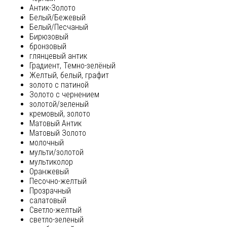
Антик-Золото
Белый/Бежевый
Белый/Песчаный
Бирюзовый
бронзовый
глянцевый антик
Градиент, Темно-зелёный
Желтый, белый, графит
золото с патиной
Золото с чернением
золотой/зеленый
кремовый, золото
Матовый Антик
Матовый Золото
молочный
мульти/золотой
мультиколор
Оранжевый
Песочно-желтый
Прозрачный
салатовый
Светло-желтый
светло-зеленый