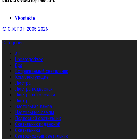
или мы можем перезвонить
VKontakte
© СФЕРОН 2005-2026
Categories
All
Uncategorized
Бра
Встраиваемый светильник
Комплектующие
Люстра
Люстра подвесная
Люстра потолочная
Люстры
Настольная лампа
Настольные лампы
Подвесной светильник
Светильник подвесной
Светильники
Светодиодный светильник