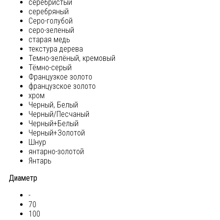
серебристый
серебряный
Серо-голубой
серо-зеленый
старая медь
текстура дерева
Темно-зелёный, кремовый
Тёмно-серый
Французкое золото
французское золото
хром
Черный, Белый
Черный/Песчаный
Черный+Белый
Черный+Золотой
Шнур
янтарно-золотой
Янтарь
Диаметр
-
70
100