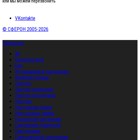
или мы можем перезвонить
VKontakte
© СФЕРОН 2005-2026
Categories
All
Uncategorized
Бра
Встраиваемый светильник
Комплектующие
Люстра
Люстра подвесная
Люстра потолочная
Люстры
Настольная лампа
Настольные лампы
Подвесной светильник
Светильник подвесной
Светильники
Светодиодный светильник