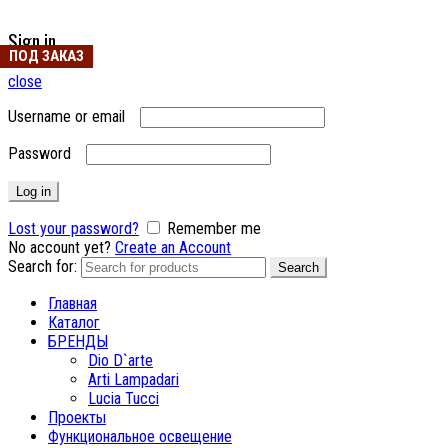
Sign in
ПОД ЗАКАЗ
ПОД ЗАКАЗ
ПОД ЗАКАЗ
ПОД ЗАКАЗ
ПОД ЗАКАЗ
ПОД ЗАКАЗ
ПОД ЗАКАЗ
ПОД ЗАКАЗ
ПОД ЗАКАЗ
close
Username or email
Password
Log in
Lost your password?
Remember me
No account yet?
Create an Account
Search for:
Search
Главная
Каталог
БРЕНДЫ
Dio D`arte
Arti Lampadari
Lucia Tucci
Проекты
Функциональное освещение