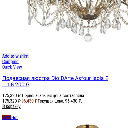
Add to wishlist
Compare
Quick View
Подвесная люстра Dio DArte Asfour Isola E
1.1.8.200 G
175,320
₽
Первоначальная цена составляла
175,320 ₽.
96,430
₽
Текущая цена: 96,430 ₽.
В корзину
-61%
Hot