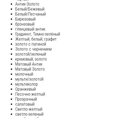
Антик-Золото
Белый/Бежевый
Белый/Песчаный
Бирюзовый
бронзовый
глянцевый антик
Градиент, Темно-зелёный
Желтый, белый, графит
золото с патиной
Золото с чернением
золотой/зеленый
кремовый, золото
Матовый Антик
Матовый Золото
молочный
мульти/золотой
мультиколор
Оранжевый
Песочно-желтый
Прозрачный
салатовый
Светло-желтый
светло-зеленый