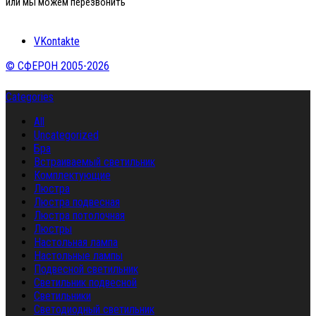
или мы можем перезвонить
VKontakte
© СФЕРОН 2005-2026
Categories
All
Uncategorized
Бра
Встраиваемый светильник
Комплектующие
Люстра
Люстра подвесная
Люстра потолочная
Люстры
Настольная лампа
Настольные лампы
Подвесной светильник
Светильник подвесной
Светильники
Светодиодный светильник