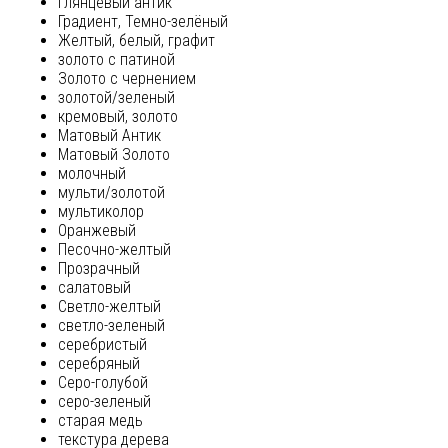
глянцевый антик
Градиент, Темно-зелёный
Желтый, белый, графит
золото с патиной
Золото с чернением
золотой/зеленый
кремовый, золото
Матовый Антик
Матовый Золото
молочный
мульти/золотой
мультиколор
Оранжевый
Песочно-желтый
Прозрачный
салатовый
Светло-желтый
светло-зеленый
серебристый
серебряный
Серо-голубой
серо-зеленый
старая медь
текстура дерева