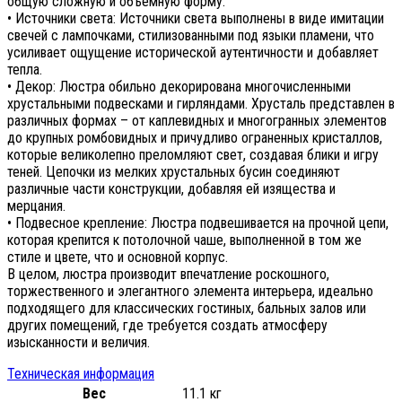
общую сложную и объемную форму.
• Источники света: Источники света выполнены в виде имитации
свечей с лампочками, стилизованными под языки пламени, что
усиливает ощущение исторической аутентичности и добавляет
тепла.
• Декор: Люстра обильно декорирована многочисленными
хрустальными подвесками и гирляндами. Хрусталь представлен в
различных формах – от каплевидных и многогранных элементов
до крупных ромбовидных и причудливо ограненных кристаллов,
которые великолепно преломляют свет, создавая блики и игру
теней. Цепочки из мелких хрустальных бусин соединяют
различные части конструкции, добавляя ей изящества и
мерцания.
• Подвесное крепление: Люстра подвешивается на прочной цепи,
которая крепится к потолочной чаше, выполненной в том же
стиле и цвете, что и основной корпус.
В целом, люстра производит впечатление роскошного,
торжественного и элегантного элемента интерьера, идеально
подходящего для классических гостиных, бальных залов или
других помещений, где требуется создать атмосферу
изысканности и величия.
Техническая информация
Вес
11.1 кг