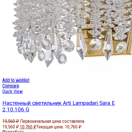
Add to wishlist
Compare
Quick View
Настенный светильник Arti Lampadari Sara E
2.10.106 G
19,560
₽
Первоначальная цена составляла
19,560 ₽.
10,760
₽
Текущая цена: 10,760 ₽.