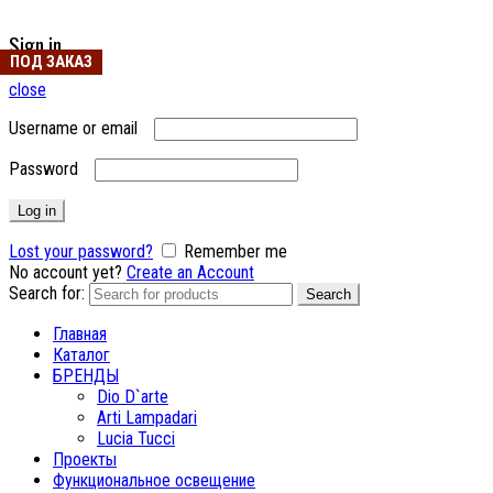
Sign in
ПОД ЗАКАЗ
ПОД ЗАКАЗ
ПОД ЗАКАЗ
ПОД ЗАКАЗ
close
Username or email
Password
Log in
Lost your password?
Remember me
No account yet?
Create an Account
Search for:
Search
Главная
Каталог
БРЕНДЫ
Dio D`arte
Arti Lampadari
Lucia Tucci
Проекты
Функциональное освещение