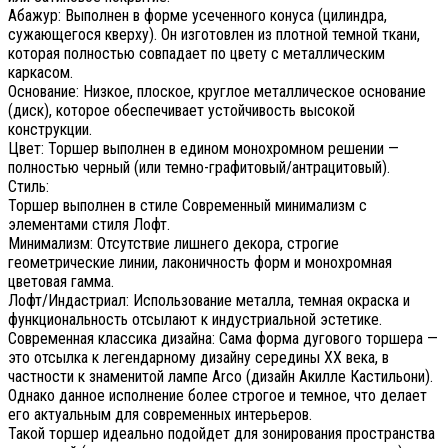
Абажур: Выполнен в форме усеченного конуса (цилиндра,
сужающегося кверху). Он изготовлен из плотной темной ткани,
которая полностью совпадает по цвету с металлическим
каркасом.
Основание: Низкое, плоское, круглое металлическое основание
(диск), которое обеспечивает устойчивость высокой
конструкции.
Цвет: Торшер выполнен в едином монохромном решении —
полностью черный (или темно-графитовый/антрацитовый).
Стиль:
Торшер выполнен в стиле Современный минимализм с
элементами стиля Лофт.
Минимализм: Отсутствие лишнего декора, строгие
геометрические линии, лаконичность форм и монохромная
цветовая гамма.
Лофт/Индастриал: Использование металла, темная окраска и
функциональность отсылают к индустриальной эстетике.
Современная классика дизайна: Сама форма дугового торшера —
это отсылка к легендарному дизайну середины XX века, в
частности к знаменитой лампе Arco (дизайн Акилле Кастильони).
Однако данное исполнение более строгое и темное, что делает
его актуальным для современных интерьеров.
Такой торшер идеально подойдет для зонирования пространства