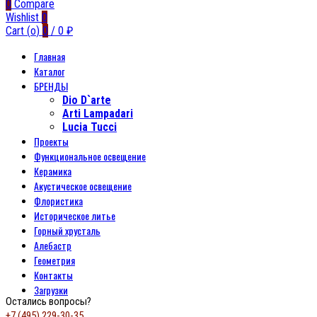
0
Compare
Wishlist
0
Cart (
o
)
0
/
0
₽
Главная
Каталог
БРЕНДЫ
Dio D`arte
Arti Lampadari
Lucia Tucci
Проекты
Функциональное освещение
Керамика
Акустическое освещение
Флористика
Историческое литье
Горный хрусталь
Алебастр
Геометрия
Контакты
Загрузки
Остались вопросы?
+7 (495) 229-30-35