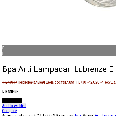
Бра Arti Lampadari Lubrenze E
11,730
₽
Первоначальная цена составляла 11,730 ₽.
2,820
₽
Текущая
В наличии
В корзину
Add to wishlist
Compare
Артикул:
Lubrenze E 2.1.1.600 N
Категория:
Бра
Метка:
Arti Lampada