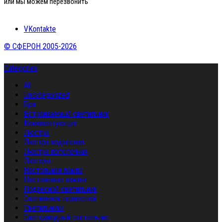
или мы можем перезвонить
VKontakte
© СФЕРОН 2005-2026
Categories
All
Uncategorized
Бра
Встраиваемый светильник
Комплектующие
Люстра
Люстра подвесная
Люстра потолочная
Люстры
Настольная лампа
Настольные лампы
Подвесной светильник
Светильник подвесной
Светильники
Светодиодный светильник