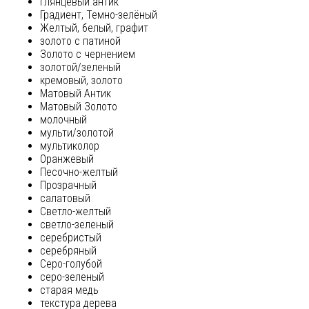
глянцевый антик
Градиент, Темно-зелёный
Желтый, белый, графит
золото с патиной
Золото с чернением
золотой/зеленый
кремовый, золото
Матовый Антик
Матовый Золото
молочный
мульти/золотой
мультиколор
Оранжевый
Песочно-желтый
Прозрачный
салатовый
Светло-желтый
светло-зеленый
серебристый
серебряный
Серо-голубой
серо-зеленый
старая медь
текстура дерева