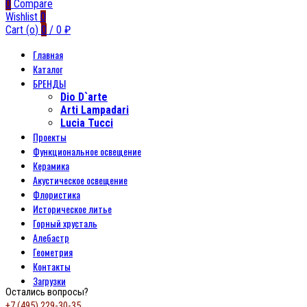
0
Compare
Wishlist
0
Cart (
o
)
0
/
0
₽
Главная
Каталог
БРЕНДЫ
Dio D`arte
Arti Lampadari
Lucia Tucci
Проекты
Функциональное освещение
Керамика
Акустическое освещение
Флористика
Историческое литье
Горный хрусталь
Алебастр
Геометрия
Контакты
Загрузки
Остались вопросы?
+7 (495) 229-30-35