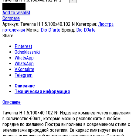
В корзину
Add to wishlist
Compare
Артикул:
Tavenna H 1.5.100x40.102 N
Категория:
Люстра
потолочная
Метка:
Dio D`arte
Бренд:
Dio D'Arte
Share
Pinterest
Odnoklassniki
WhatsApp
WhatsApp
VKontakte
Telegram
Описание
Техническая информация
Описание
Tavenna H 1.5.100×40.102 N- Изделие комплектуется подвесами
в количестве-60шт., которые можно расположить в любом
порядке по желанию.Люстра выполнена в современном стиле с
элементами природной эстетики. Ее каркас имитирует ветви
дерева, выполненный из металла никелевого цвета. С ветвей