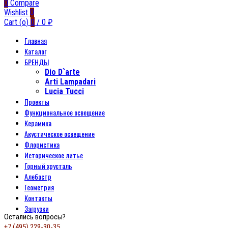
0
Compare
Wishlist
0
Cart (
o
)
0
/
0
₽
Главная
Каталог
БРЕНДЫ
Dio D`arte
Arti Lampadari
Lucia Tucci
Проекты
Функциональное освещение
Керамика
Акустическое освещение
Флористика
Историческое литье
Горный хрусталь
Алебастр
Геометрия
Контакты
Загрузки
Остались вопросы?
+7 (495) 229-30-35