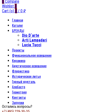
0
Compare
Wishlist
0
Cart (
o
)
0
/
0
₽
Главная
Каталог
БРЕНДЫ
Dio D`arte
Arti Lampadari
Lucia Tucci
Проекты
Функциональное освещение
Керамика
Акустическое освещение
Флористика
Историческое литье
Горный хрусталь
Алебастр
Геометрия
Контакты
Загрузки
Остались вопросы?
+7 (495) 229-30-35