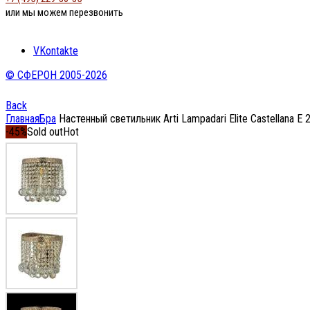
или мы можем перезвонить
VKontakte
© СФЕРОН 2005-2026
Back
Главная
Бра
Настенный светильник Arti Lampadari Elite Castellana E 
-45%
Sold out
Hot