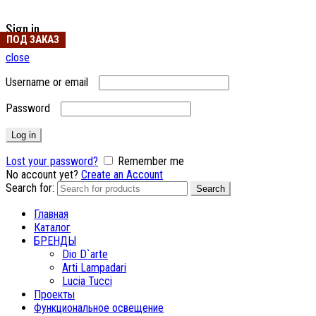
Sign in
ПОД ЗАКАЗ
ПОД ЗАКАЗ
ПОД ЗАКАЗ
close
Username or email
Password
Log in
Lost your password?
Remember me
No account yet?
Create an Account
Search for:
Search
Главная
Каталог
БРЕНДЫ
Dio D`arte
Arti Lampadari
Lucia Tucci
Проекты
Функциональное освещение