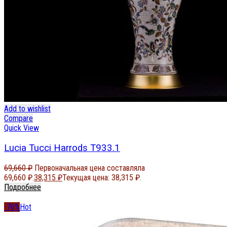
Add to wishlist
Compare
Quick View
Lucia Tucci Harrods T933.1
69,660
₽
Первоначальная цена составляла
69,660 ₽.
38,315
₽
Текущая цена: 38,315 ₽.
Подробнее
-76%
Hot