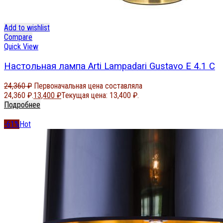
Add to wishlist
Compare
Quick View
Настольная лампа Arti Lampadari Gustavo E 4.1 C
24,360
₽
Первоначальная цена составляла
24,360 ₽.
13,400
₽
Текущая цена: 13,400 ₽.
Подробнее
-61%
Hot