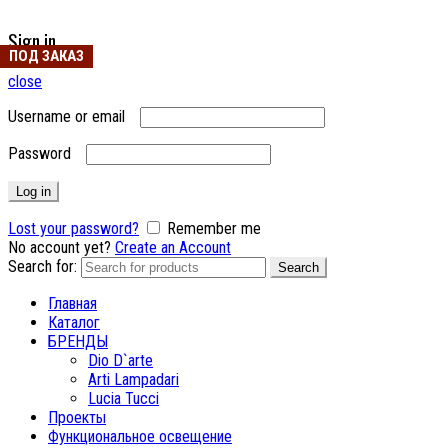
Sign in
ПОД ЗАКАЗ
ПОД ЗАКАЗ
ПОД ЗАКАЗ
ПОД ЗАКАЗ
ПОД ЗАКАЗ
ПОД ЗАКАЗ
ПОД ЗАКАЗ
close
Username or email
Password
Log in
Lost your password?
Remember me
No account yet?
Create an Account
Search for:
Search
Главная
Каталог
БРЕНДЫ
Dio D`arte
Arti Lampadari
Lucia Tucci
Проекты
Функциональное освещение