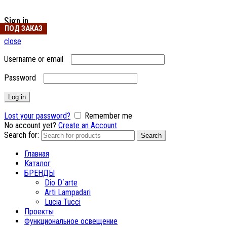
Sign in
ПОД ЗАКАЗ
ПОД ЗАКАЗ
ПОД ЗАКАЗ
ПОД ЗАКАЗ
ПОД ЗАКАЗ
close
Username or email
Password
Log in
Lost your password?
Remember me
No account yet?
Create an Account
Search for:
Search
Главная
Каталог
БРЕНДЫ
Dio D`arte
Arti Lampadari
Lucia Tucci
Проекты
Функциональное освещение