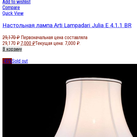
Add to wishlist
Compare
Quick View
Настольная лампа Arti Lampadari Julia E 4.1.1 BR
29,170
₽
Первоначальная цена составляла
29,170 ₽.
7,000
₽
Текущая цена: 7,000 ₽.
В корзину
-45%
Sold out