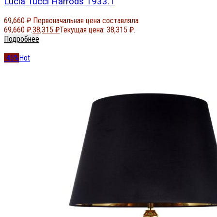
Lucia Tucci Harrods T933.1
69,660
₽
Первоначальная цена составляла
69,660 ₽.
38,315
₽
Текущая цена: 38,315 ₽.
Подробнее
-45%
Hot