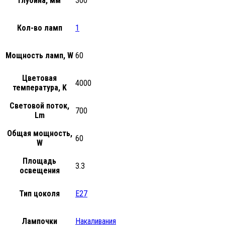
Глубина, мм
300
Кол-во ламп
1
Мощность ламп, W
60
Цветовая
4000
температура, K
Световой поток,
700
Lm
Общая мощность,
60
W
Площадь
3.3
освещения
Тип цоколя
E27
Лампочки
Накаливания