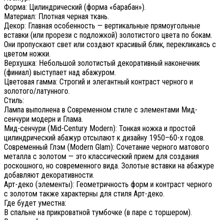
Форма: Цилиндрический (форма «барабан»).
Материал: Плотная черная ткань.
Декор: Главная особенность — вертикальные прямоугольные
вставки (или прорези с подложкой) золотистого цвета по бокам.
Они пропускают свет или создают красивый блик, перекликаясь с
цветом ножки.
Верхушка: Небольшой золотистый декоративный наконечник
(финиал) выступает над абажуром.
Цветовая гамма: Строгий и элегантный контраст черного и
золотого/латунного.
Стиль:
Лампа выполнена в Современном стиле с элементами Мид-
сенчури модерн и Глама.
Мид-сенчури (Mid-Century Modern): Тонкая ножка и простой
цилиндрический абажур отсылают к дизайну 1950–60-х годов.
Современный Глэм (Modern Glam): Сочетание черного матового
металла с золотом — это классический прием для создания
роскошного, но современного вида. Золотые вставки на абажуре
добавляют декоративности.
Арт-деко (элементы): Геометричность форм и контраст черного
с золотом также характерны для стиля Арт-деко.
Где будет уместна:
В спальне на прикроватной тумбочке (в паре с торшером).