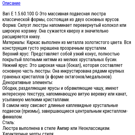
Описание
Bari E 1.5.60.100 G-Это массивная подвесная люстра
классической формы, состоящая из двух основных ярусов.
Форма: Силуэт люстры напоминает перевернутый колокол или
широкую корзину. Она сужается кверху и значительно
расширяется книзу.
Материалы: Каркас выполнен из металла золотистого цвета. Вся
конструкция густо украшена прозрачным хрусталем.
Верхний ярус: Представляет собой узкий конус, полностью
покрытый плотными нитями из мелких хрустальных бусин.
Нижний ярус: Это широкая чаша (бокал), которая составляет
основную часть люстры. Она инкрустирована рядами крупных
граненых кристаллов (в форме октагонов/медальонов).
Декоративные элементы:
Ободки, разделяющие ярусы и обрамляющие чашу, имеют
интересную текстуру, напоминающую витую веревку или канат,
усыпанную мелкими кристаллами.
В самом низу свисают длинные каплевидные хрустальные
подвески (призмы), завершающиеся центральным кристаллом-
финиалом.
Стиль:
Люстра выполнена в стиле Ампир или Неоклассицизм.
Характерные черты стиля: