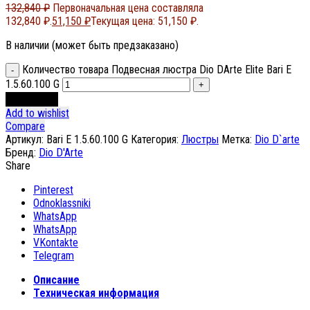
132,840
₽
Первоначальная цена составляла
132,840 ₽.
51,150
₽
Текущая цена: 51,150 ₽.
В наличии (может быть предзаказано)
Количество товара Подвесная люстра Dio DArte Elite Bari E
1.5.60.100 G
В корзину
Add to wishlist
Compare
Артикул:
Bari E 1.5.60.100 G
Категория:
Люстры
Метка:
Dio D`arte
Бренд:
Dio D'Arte
Share
Pinterest
Odnoklassniki
WhatsApp
WhatsApp
VKontakte
Telegram
Описание
Техническая информация