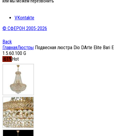
или мы можем перезвонить
VKontakte
© СФЕРОН 2005-2026
Back
Главная
Люстры
Подвесная люстра Dio DArte Elite Bari E
1.5.60.100 G
-61%
Hot