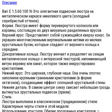
Описание
Bari E 1.5.60.100 N-Это элегантная подвесная люстра на
металлическом каркасе никелевого цвета (холодный
серебристый оттенок).
Форма: Люстра имеет форму перевернутого колокола или
корзины, состоящую из двух визуально разделенных ярусов.
Верхний ярус: Представляет собой сужающийся кверху конус. Он
украшен многочисленными вертикальными нитями из мелких
хрустальных бусин, которые спадают от верхнего кольца к
середине.
Декоративные кольца: Люстру венчает и разделяет на секции
металлическое кольцо с интересной текстурой, напоминающей
витую веревку или канат, которое также инкрустировано
кристаллами.
Нижний ярус: Это широкая, глубокая чаша. Она очень плотно
заполнена крупными гранеными кристаллами (в форме
октагонов), создающими эффект сплошной хрустальной стены.
Нижняя деталь: В самом центре снизу свисает небольшая гроздь
вытянутых хрустальных подвесок (призм).
Стиль:
Люстра выполнена в классическом (традиционном) стиле.
Характерные черты стиля в этой модели:
Использование хрусталя: Обилие прозрачных кристаллов —