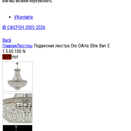
или мы можем перезвонить
VKontakte
© СФЕРОН 2005-2026
Back
Главная
Люстры
Подвесная люстра Dio DArte Elite Bari E
1.5.60.100 N
-61%
Hot