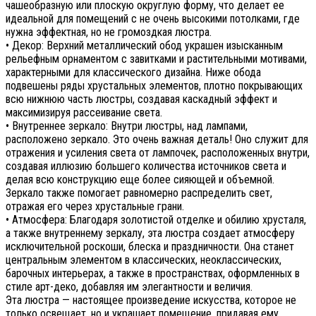
чашеобразную или плоскую округлую форму, что делает ее
идеальной для помещений с не очень высокими потолками, где
нужна эффектная, но не громоздкая люстра.
• Декор: Верхний металлический обод украшен изысканным
рельефным орнаментом с завитками и растительными мотивами,
характерными для классического дизайна. Ниже обода
подвешены ряды хрустальных элементов, плотно покрывающих
всю нижнюю часть люстры, создавая каскадный эффект и
максимизируя рассеивание света.
• Внутреннее зеркало: Внутри люстры, над лампами,
расположено зеркало. Это очень важная деталь! Оно служит для
отражения и усиления света от лампочек, расположенных внутри,
создавая иллюзию большего количества источников света и
делая всю конструкцию еще более сияющей и объемной.
Зеркало также помогает равномерно распределить свет,
отражая его через хрустальные грани.
• Атмосфера: Благодаря золотистой отделке и обилию хрусталя,
а также внутреннему зеркалу, эта люстра создает атмосферу
исключительной роскоши, блеска и праздничности. Она станет
центральным элементом в классических, неоклассических,
барочных интерьерах, а также в пространствах, оформленных в
стиле арт-деко, добавляя им элегантности и величия.
Эта люстра — настоящее произведение искусства, которое не
только освещает, но и украшает помещение, придавая ему