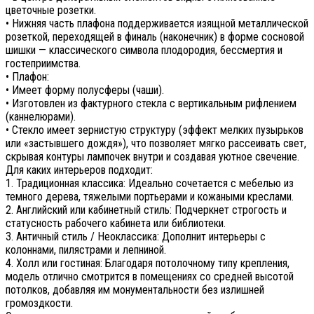
цветочные розетки.
• Нижняя часть плафона поддерживается изящной металлической
розеткой, переходящей в финаль (наконечник) в форме сосновой
шишки — классического символа плодородия, бессмертия и
гостеприимства.
• Плафон:
• Имеет форму полусферы (чаши).
• Изготовлен из фактурного стекла с вертикальным рифлением
(каннелюрами).
• Стекло имеет зернистую структуру (эффект мелких пузырьков
или «застывшего дождя»), что позволяет мягко рассеивать свет,
скрывая контуры лампочек внутри и создавая уютное свечение.
Для каких интерьеров подходит:
1. Традиционная классика: Идеально сочетается с мебелью из
темного дерева, тяжелыми портьерами и кожаными креслами.
2. Английский или кабинетный стиль: Подчеркнет строгость и
статусность рабочего кабинета или библиотеки.
3. Античный стиль / Неоклассика: Дополнит интерьеры с
колоннами, пилястрами и лепниной.
4. Холл или гостиная: Благодаря потолочному типу крепления,
модель отлично смотрится в помещениях со средней высотой
потолков, добавляя им монументальности без излишней
громоздкости.