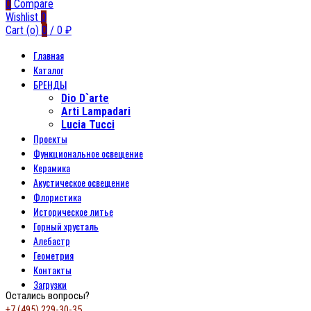
0
Compare
Wishlist
0
Cart (
o
)
0
/
0
₽
Главная
Каталог
БРЕНДЫ
Dio D`arte
Arti Lampadari
Lucia Tucci
Проекты
Функциональное освещение
Керамика
Акустическое освещение
Флористика
Историческое литье
Горный хрусталь
Алебастр
Геометрия
Контакты
Загрузки
Остались вопросы?
+7 (495) 229-30-35