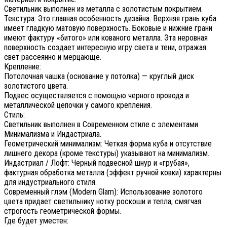
Светильник выполнен из металла с золотистым покрытием.
Текстура: Это главная особенность дизайна. Верхняя грань куба
имеет гладкую матовую поверхность. Боковые и нижние грани
имеют фактуру «битого» или кованого металла. Эта неровная
поверхность создает интересную игру света и тени, отражая
свет рассеянно и мерцающе.
Крепление:
Потолочная чашка (основание у потолка) — круглый диск
золотистого цвета.
Подвес осуществляется с помощью черного провода и
металлической цепочки у самого крепления.
Стиль:
Светильник выполнен в Современном стиле с элементами
Минимализма и Индастриала.
Геометрический минимализм: Четкая форма куба и отсутствие
лишнего декора (кроме текстуры) указывают на минимализм.
Индастриал / Лофт: Черный подвесной шнур и «грубая»,
фактурная обработка металла (эффект ручной ковки) характерны
для индустриального стиля.
Современный глэм (Modern Glam): Использование золотого
цвета придает светильнику нотку роскоши и тепла, смягчая
строгость геометрической формы.
Где будет уместен: