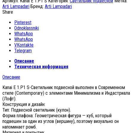
Артикул:
Kanai E 1.P1 S
Категория:
Светильник подвесной
Метка:
Arti Lampadari
Бренд:
Arti Lampadari
Share
Pinterest
Odnoklassniki
WhatsApp
WhatsApp
VKontakte
Telegram
Описание
Техническая информация
Описание
Kanai E 1.P1 S-Светильник подвесной выполнен в Современном
стиле (Contemporary) с элементами Минимализма и Индастриала
(Лофт).
Конструкция и дизайн:
Тип: Подвесной светильник (кулон).
Форма плафона: Геометрическая фигура — куб, который
подвешен за один из углов (вершину), поэтому визуально он
напоминает ромб.
Материал и покрытие: