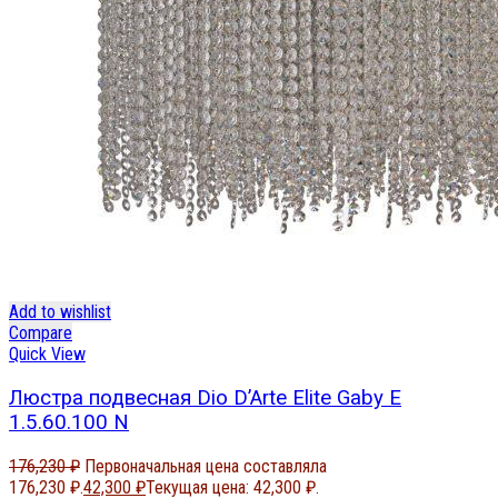
Add to wishlist
Compare
Quick View
Люстра подвесная Dio D’Arte Elite Gaby E
1.5.60.100 N
176,230
₽
Первоначальная цена составляла
176,230 ₽.
42,300
₽
Текущая цена: 42,300 ₽.