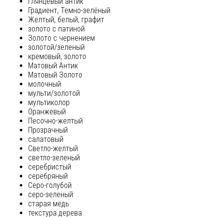
глянцевый антик
Градиент, Темно-зелёный
Желтый, белый, графит
золото с патиной
Золото с чернением
золотой/зеленый
кремовый, золото
Матовый Антик
Матовый Золото
молочный
мульти/золотой
мультиколор
Оранжевый
Песочно-желтый
Прозрачный
салатовый
Светло-желтый
светло-зеленый
серебристый
серебряный
Серо-голубой
серо-зеленый
старая медь
текстура дерева