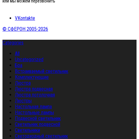
или мы можем перезвонить
VKontakte
© СФЕРОН 2005-2026
Categories
All
Uncategorized
Бра
Встраиваемый светильник
Комплектующие
Люстра
Люстра подвесная
Люстра потолочная
Люстры
Настольная лампа
Настольные лампы
Подвесной светильник
Светильник подвесной
Светильники
Светодиодный светильник