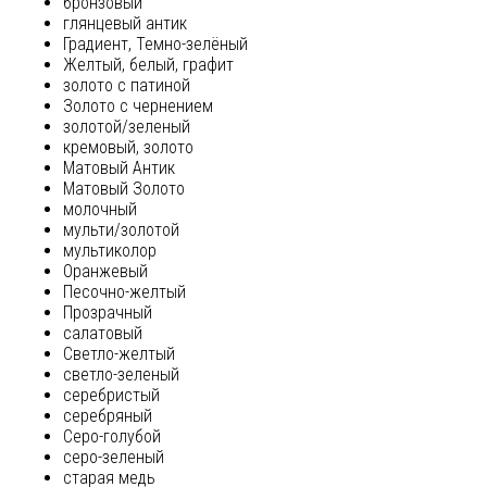
бронзовый
глянцевый антик
Градиент, Темно-зелёный
Желтый, белый, графит
золото с патиной
Золото с чернением
золотой/зеленый
кремовый, золото
Матовый Антик
Матовый Золото
молочный
мульти/золотой
мультиколор
Оранжевый
Песочно-желтый
Прозрачный
салатовый
Светло-желтый
светло-зеленый
серебристый
серебряный
Серо-голубой
серо-зеленый
старая медь