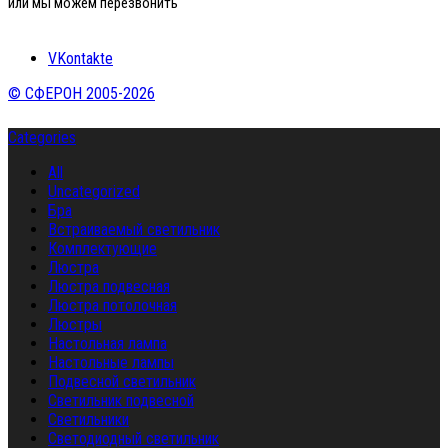
или мы можем перезвонить
VKontakte
© СФЕРОН 2005-2026
Categories
All
Uncategorized
Бра
Встраиваемый светильник
Комплектующие
Люстра
Люстра подвесная
Люстра потолочная
Люстры
Настольная лампа
Настольные лампы
Подвесной светильник
Светильник подвесной
Светильники
Светодиодный светильник