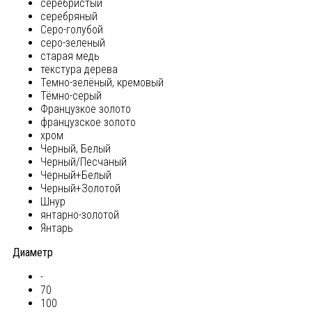
серебристый
серебряный
Серо-голубой
серо-зеленый
старая медь
текстура дерева
Темно-зелёный, кремовый
Тёмно-серый
Французкое золото
французское золото
хром
Черный, Белый
Черный/Песчаный
Черный+Белый
Черный+Золотой
Шнур
янтарно-золотой
Янтарь
Диаметр
-
70
100