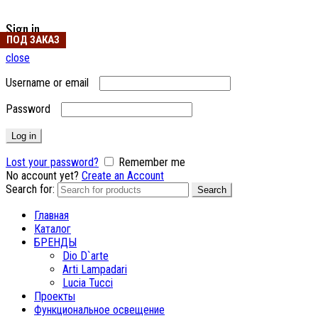
Sign in
ПОД ЗАКАЗ
ПОД ЗАКАЗ
ПОД ЗАКАЗ
ПОД ЗАКАЗ
ПОД ЗАКАЗ
ПОД ЗАКАЗ
close
Username or email
Password
Log in
Lost your password?
Remember me
No account yet?
Create an Account
Search for:
Search
Главная
Каталог
БРЕНДЫ
Dio D`arte
Arti Lampadari
Lucia Tucci
Проекты
Функциональное освещение