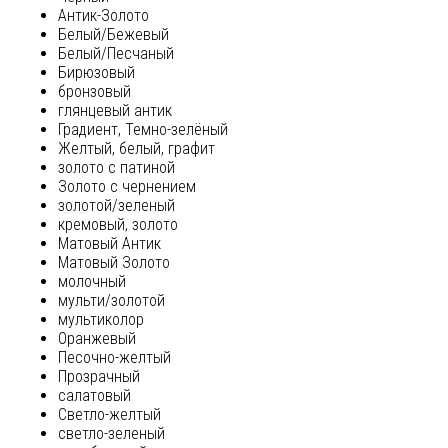
Антик-Золото
Белый/Бежевый
Белый/Песчаный
Бирюзовый
бронзовый
глянцевый антик
Градиент, Темно-зелёный
Желтый, белый, графит
золото с патиной
Золото с чернением
золотой/зеленый
кремовый, золото
Матовый Антик
Матовый Золото
молочный
мульти/золотой
мультиколор
Оранжевый
Песочно-желтый
Прозрачный
салатовый
Светло-желтый
светло-зеленый