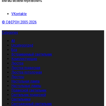
или мы можем перезвонить
VKontakte
© СФЕРОН 2005-2026
Categories
All
Uncategorized
Бра
Встраиваемый светильник
Комплектующие
Люстра
Люстра подвесная
Люстра потолочная
Люстры
Настольная лампа
Настольные лампы
Подвесной светильник
Светильник подвесной
Светильники
Светодиодный светильник