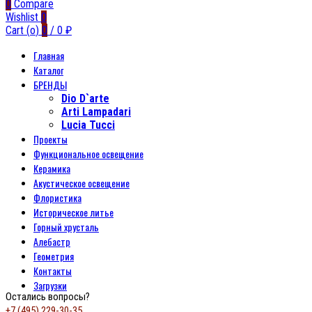
0
Compare
Wishlist
0
Cart (
o
)
0
/
0
₽
Главная
Каталог
БРЕНДЫ
Dio D`arte
Arti Lampadari
Lucia Tucci
Проекты
Функциональное освещение
Керамика
Акустическое освещение
Флористика
Историческое литье
Горный хрусталь
Алебастр
Геометрия
Контакты
Загрузки
Остались вопросы?
+7 (495) 229-30-35