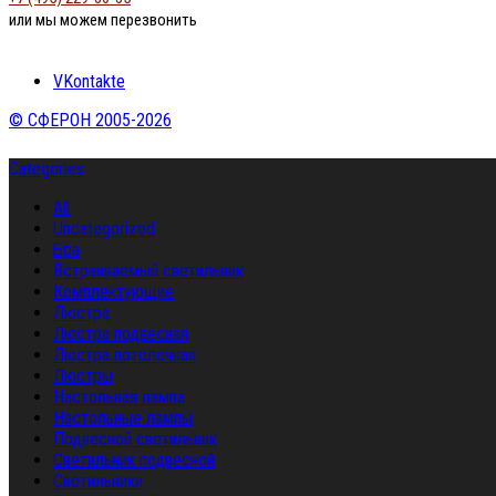
или мы можем перезвонить
VKontakte
© СФЕРОН 2005-2026
Categories
All
Uncategorized
Бра
Встраиваемый светильник
Комплектующие
Люстра
Люстра подвесная
Люстра потолочная
Люстры
Настольная лампа
Настольные лампы
Подвесной светильник
Светильник подвесной
Светильники