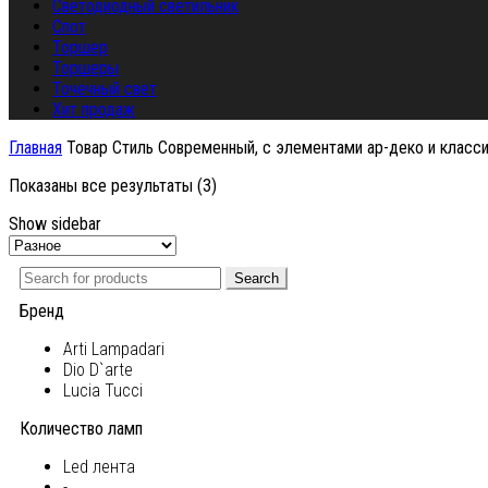
Светодиодный светильник
Спот
Торшер
Торшеры
Точечный свет
Хит продаж
Главная
Товар Стиль
Современный, с элементами ар-деко и класс
Показаны все результаты (3)
Show sidebar
Search
Бренд
Arti Lampadari
Dio D`arte
Lucia Tucci
Количество ламп
Led лента
-