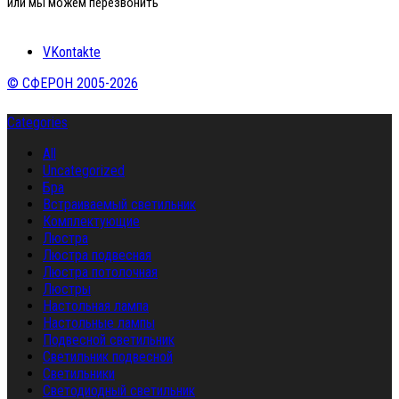
или мы можем перезвонить
VKontakte
© СФЕРОН 2005-2026
Categories
All
Uncategorized
Бра
Встраиваемый светильник
Комплектующие
Люстра
Люстра подвесная
Люстра потолочная
Люстры
Настольная лампа
Настольные лампы
Подвесной светильник
Светильник подвесной
Светильники
Светодиодный светильник