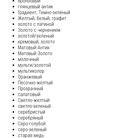
бронзовый
глянцевый антик
Градиент, Темно-зелёный
Желтый, белый, графит
золото с патиной
Золото с чернением
золотой/зеленый
кремовый, золото
Матовый Антик
Матовый Золото
молочный
мульти/золотой
мультиколор
Оранжевый
Песочно-желтый
Прозрачный
салатовый
Светло-желтый
светло-зеленый
серебристый
серебряный
Серо-голубой
серо-зеленый
старая медь