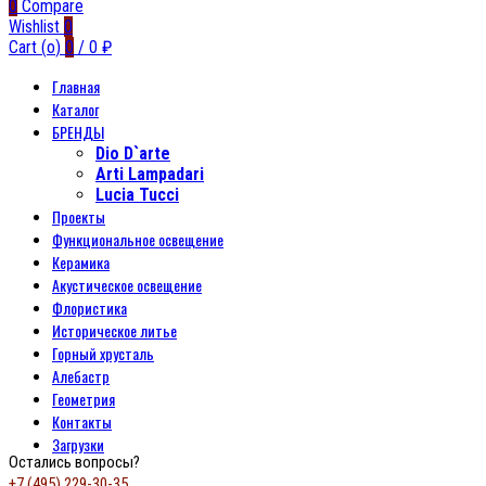
0
Compare
Wishlist
0
Cart (
o
)
0
/
0
₽
Главная
Каталог
БРЕНДЫ
Dio D`arte
Arti Lampadari
Lucia Tucci
Проекты
Функциональное освещение
Керамика
Акустическое освещение
Флористика
Историческое литье
Горный хрусталь
Алебастр
Геометрия
Контакты
Загрузки
Остались вопросы?
+7 (495) 229-30-35