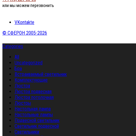
или мы можем перезвонить
VKontakte
© СФЕРОН 2005-2026
Categories
All
Uncategorized
Бра
Встраиваемый светильник
Комплектующие
Люстра
Люстра подвесная
Люстра потолочная
Люстры
Настольная лампа
Настольные лампы
Подвесной светильник
Светильник подвесной
Светильники