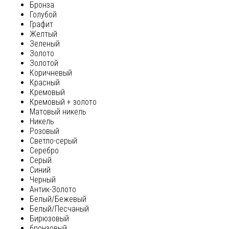
Бронза
Голубой
Графит
Желтый
Зеленый
Золото
Золотой
Коричневый
Красный
Кремовый
Кремовый + золото
Матовый никель
Никель
Розовый
Светло-серый
Серебро
Серый
Синий
Черный
Антик-Золото
Белый/Бежевый
Белый/Песчаный
Бирюзовый
бронзовый