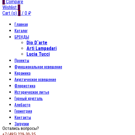
0
Compare
Wishlist
0
Cart (
o
)
0
/
0
₽
Главная
Каталог
БРЕНДЫ
Dio D`arte
Arti Lampadari
Lucia Tucci
Проекты
Функциональное освещение
Керамика
Акустическое освещение
Флористика
Историческое литье
Горный хрусталь
Алебастр
Геометрия
Контакты
Загрузки
Остались вопросы?
+7 (495) 229-30-35