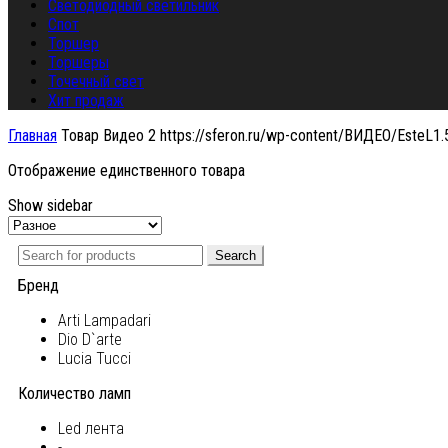
Светодиодный светильник
Спот
Торшер
Торшеры
Точечный свет
Хит продаж
Главная
Товар Видео 2
https://sferon.ru/wp-content/ВИДЕО/EsteL1
Отображение единственного товара
Show sidebar
Search
Бренд
Arti Lampadari
Dio D`arte
Lucia Tucci
Количество ламп
Led лента
-