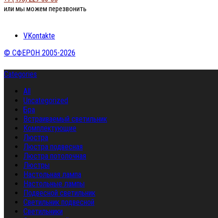
или мы можем перезвонить
VKontakte
© СФЕРОН 2005-2026
Categories
All
Uncategorized
Бра
Встраиваемый светильник
Комплектующие
Люстра
Люстра подвесная
Люстра потолочная
Люстры
Настольная лампа
Настольные лампы
Подвесной светильник
Светильник подвесной
Светильники