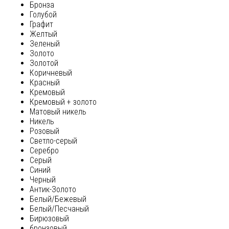
Бронза
Голубой
Графит
Желтый
Зеленый
Золото
Золотой
Коричневый
Красный
Кремовый
Кремовый + золото
Матовый никель
Никель
Розовый
Светло-серый
Серебро
Серый
Синий
Черный
Антик-Золото
Белый/Бежевый
Белый/Песчаный
Бирюзовый
бронзовый