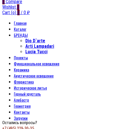
0
Compare
Wishlist
0
Cart (
o
)
0
/
0
₽
Главная
Каталог
БРЕНДЫ
Dio D`arte
Arti Lampadari
Lucia Tucci
Проекты
Функциональное освещение
Керамика
Акустическое освещение
Флористика
Историческое литье
Горный хрусталь
Алебастр
Геометрия
Контакты
Загрузки
Остались вопросы?
+7 (495) 229-30-35