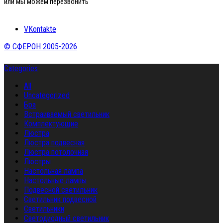
или мы можем перезвонить
VKontakte
© СФЕРОН 2005-2026
Categories
All
Uncategorized
Бра
Встраиваемый светильник
Комплектующие
Люстра
Люстра подвесная
Люстра потолочная
Люстры
Настольная лампа
Настольные лампы
Подвесной светильник
Светильник подвесной
Светильники
Светодиодный светильник