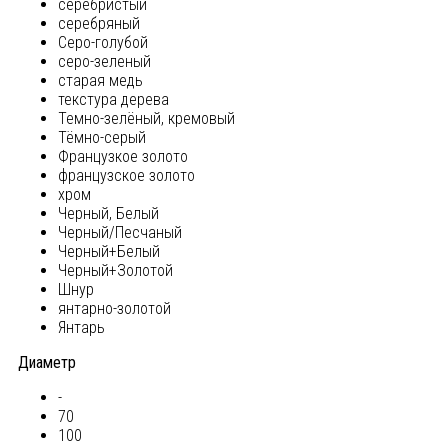
серебристый
серебряный
Серо-голубой
серо-зеленый
старая медь
текстура дерева
Темно-зелёный, кремовый
Тёмно-серый
Французкое золото
французское золото
хром
Черный, Белый
Черный/Песчаный
Черный+Белый
Черный+Золотой
Шнур
янтарно-золотой
Янтарь
Диаметр
-
70
100