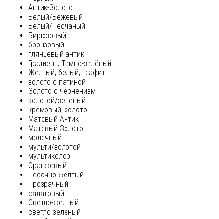
Антик-Золото
Белый/Бежевый
Белый/Песчаный
Бирюзовый
бронзовый
глянцевый антик
Градиент, Темно-зелёный
Желтый, белый, графит
золото с патиной
Золото с чернением
золотой/зеленый
кремовый, золото
Матовый Антик
Матовый Золото
молочный
мульти/золотой
мультиколор
Оранжевый
Песочно-желтый
Прозрачный
салатовый
Светло-желтый
светло-зеленый