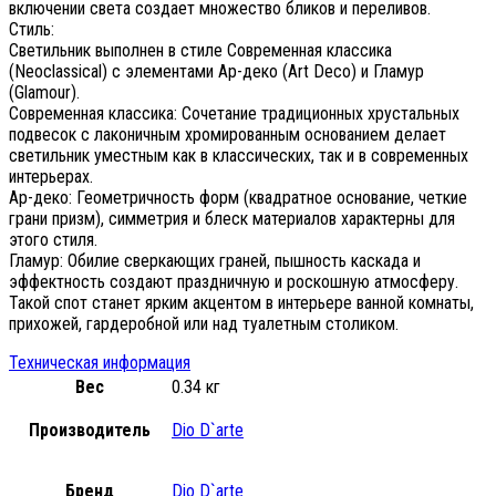
включении света создает множество бликов и переливов.
Стиль:
Светильник выполнен в стиле Современная классика
(Neoclassical) с элементами Ар-деко (Art Deco) и Гламур
(Glamour).
Современная классика: Сочетание традиционных хрустальных
подвесок с лаконичным хромированным основанием делает
светильник уместным как в классических, так и в современных
интерьерах.
Ар-деко: Геометричность форм (квадратное основание, четкие
грани призм), симметрия и блеск материалов характерны для
этого стиля.
Гламур: Обилие сверкающих граней, пышность каскада и
эффектность создают праздничную и роскошную атмосферу.
Такой спот станет ярким акцентом в интерьере ванной комнаты,
прихожей, гардеробной или над туалетным столиком.
Техническая информация
Вес
0.34 кг
Производитель
Dio D`arte
Бренд
Dio D`arte