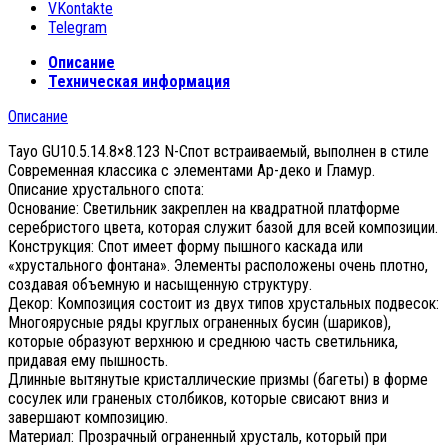
VKontakte
Telegram
Описание
Техническая информация
Описание
Tayo GU10.5.14.8×8.123 N-Спот встраиваемый, выполнен в стиле
Современная классика с элементами Ар-деко и Гламур.
Описание хрустального спота:
Основание: Светильник закреплен на квадратной платформе
серебристого цвета, которая служит базой для всей композиции.
Конструкция: Спот имеет форму пышного каскада или
«хрустального фонтана». Элементы расположены очень плотно,
создавая объемную и насыщенную структуру.
Декор: Композиция состоит из двух типов хрустальных подвесок:
Многоярусные ряды круглых ограненных бусин (шариков),
которые образуют верхнюю и среднюю часть светильника,
придавая ему пышность.
Длинные вытянутые кристаллические призмы (багеты) в форме
сосулек или граненых столбиков, которые свисают вниз и
завершают композицию.
Материал: Прозрачный ограненный хрусталь, который при