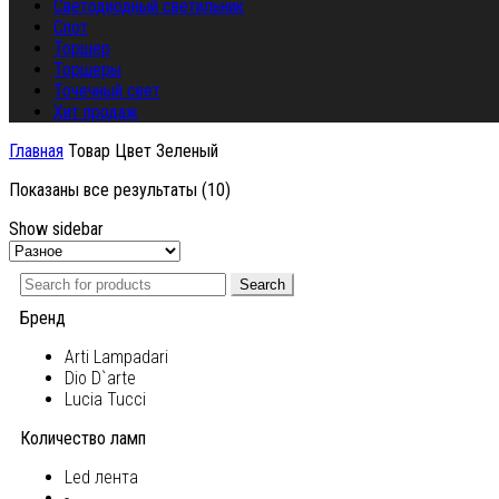
Светодиодный светильник
Спот
Торшер
Торшеры
Точечный свет
Хит продаж
Главная
Товар Цвет
Зеленый
Показаны все результаты (10)
Show sidebar
Search
Бренд
Arti Lampadari
Dio D`arte
Lucia Tucci
Количество ламп
Led лента
-