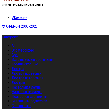
или мы можем перезвонить
VKontakte
© СФЕРОН 2005-2026
Categories
All
Uncategorized
Бра
Встраиваемый светильник
Комплектующие
Люстра
Люстра подвесная
Люстра потолочная
Люстры
Настольная лампа
Настольные лампы
Подвесной светильник
Светильник подвесной
Светильники