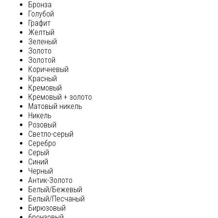
Бронза
Голубой
Графит
Желтый
Зеленый
Золото
Золотой
Коричневый
Красный
Кремовый
Кремовый + золото
Матовый никель
Никель
Розовый
Светло-серый
Серебро
Серый
Синий
Черный
Антик-Золото
Белый/Бежевый
Белый/Песчаный
Бирюзовый
бронзовый