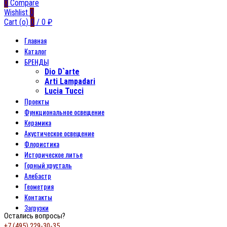
0
Compare
Wishlist
0
Cart (
o
)
0
/
0
₽
Главная
Каталог
БРЕНДЫ
Dio D`arte
Arti Lampadari
Lucia Tucci
Проекты
Функциональное освещение
Керамика
Акустическое освещение
Флористика
Историческое литье
Горный хрусталь
Алебастр
Геометрия
Контакты
Загрузки
Остались вопросы?
+7 (495) 229-30-35