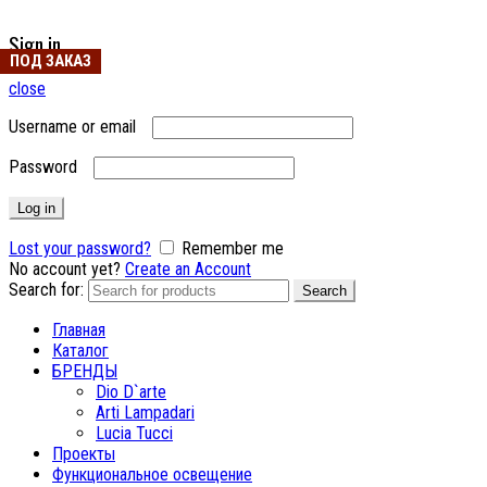
Sign in
ПОД ЗАКАЗ
ПОД ЗАКАЗ
ПОД ЗАКАЗ
ПОД ЗАКАЗ
ПОД ЗАКАЗ
ПОД ЗАКАЗ
close
Username or email
Password
Log in
Lost your password?
Remember me
No account yet?
Create an Account
Search for:
Search
Главная
Каталог
БРЕНДЫ
Dio D`arte
Arti Lampadari
Lucia Tucci
Проекты
Функциональное освещение