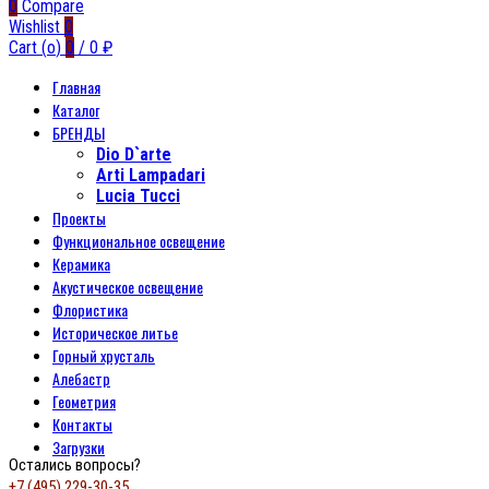
0
Compare
Wishlist
0
Cart (
o
)
0
/
0
₽
Главная
Каталог
БРЕНДЫ
Dio D`arte
Arti Lampadari
Lucia Tucci
Проекты
Функциональное освещение
Керамика
Акустическое освещение
Флористика
Историческое литье
Горный хрусталь
Алебастр
Геометрия
Контакты
Загрузки
Остались вопросы?
+7 (495) 229-30-35