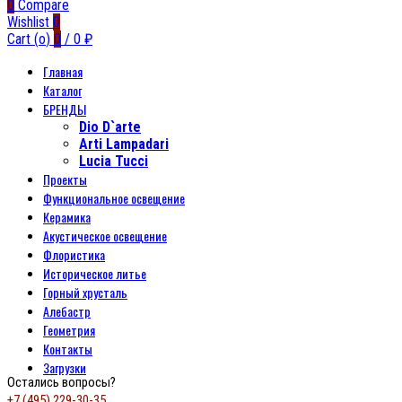
0
Compare
Wishlist
0
Cart (
o
)
0
/
0
₽
Главная
Каталог
БРЕНДЫ
Dio D`arte
Arti Lampadari
Lucia Tucci
Проекты
Функциональное освещение
Керамика
Акустическое освещение
Флористика
Историческое литье
Горный хрусталь
Алебастр
Геометрия
Контакты
Загрузки
Остались вопросы?
+7 (495) 229-30-35