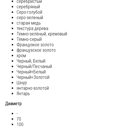
серебристый
серебряный
Серо-голубой
серо-зеленый
старая медь
текстура дерева
Темно-зелёный, кремовый
Тёмно-серый
Французкое золото
французское золото
хром
Черный, Белый
Черный/Песчаный
Черный+Белый
Черный+Золотой
Шнур
янтарно-золотой
Янтарь
Диаметр
-
70
100