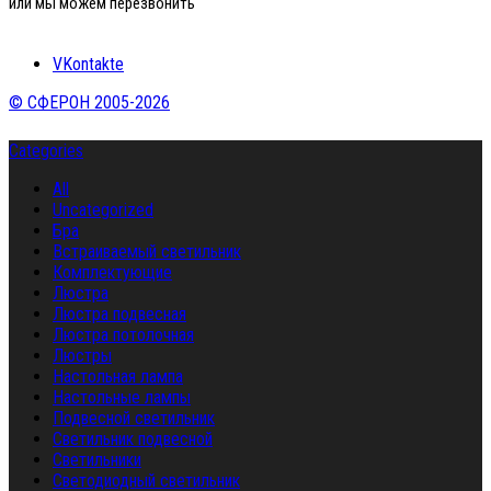
или мы можем перезвонить
VKontakte
© СФЕРОН 2005-2026
Categories
All
Uncategorized
Бра
Встраиваемый светильник
Комплектующие
Люстра
Люстра подвесная
Люстра потолочная
Люстры
Настольная лампа
Настольные лампы
Подвесной светильник
Светильник подвесной
Светильники
Светодиодный светильник