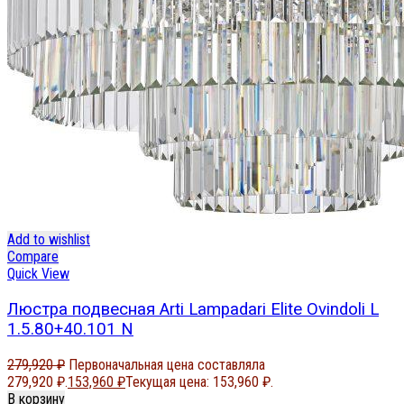
Add to wishlist
Compare
Quick View
Люстра подвесная Arti Lampadari Elite Ovindoli L
1.5.80+40.101 N
279,920
₽
Первоначальная цена составляла
279,920 ₽.
153,960
₽
Текущая цена: 153,960 ₽.
В корзину