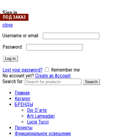
Sign in
ПОД ЗАКАЗ
ПОД ЗАКАЗ
ПОД ЗАКАЗ
close
Username or email
Password
Log in
Lost your password?
Remember me
No account yet?
Create an Account
Search for:
Search
Главная
Каталог
БРЕНДЫ
Dio D`arte
Arti Lampadari
Lucia Tucci
Проекты
Функциональное освещение