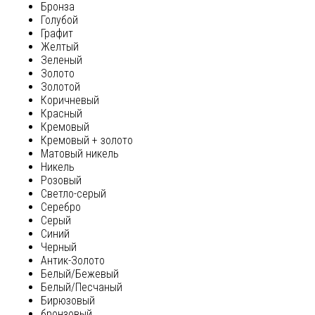
Бронза
Голубой
Графит
Желтый
Зеленый
Золото
Золотой
Коричневый
Красный
Кремовый
Кремовый + золото
Матовый никель
Никель
Розовый
Светло-серый
Серебро
Серый
Синий
Черный
Антик-Золото
Белый/Бежевый
Белый/Песчаный
Бирюзовый
бронзовый