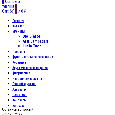
0
Compare
Wishlist
0
Cart (
o
)
0
/
0
₽
Главная
Каталог
БРЕНДЫ
Dio D`arte
Arti Lampadari
Lucia Tucci
Проекты
Функциональное освещение
Керамика
Акустическое освещение
Флористика
Историческое литье
Горный хрусталь
Алебастр
Геометрия
Контакты
Загрузки
Остались вопросы?
+7 (495) 229-30-35