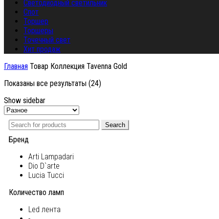
Светодиодный светильник
Спот
Торшер
Торшеры
Точечный свет
Хит продаж
Главная
Товар Коллекция
Tavenna Gold
Показаны все результаты (24)
Show sidebar
Search
Бренд
Arti Lampadari
Dio D`arte
Lucia Tucci
Количество ламп
Led лента
-