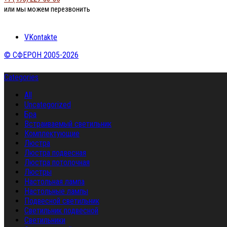
или мы можем перезвонить
VKontakte
© СФЕРОН 2005-2026
Categories
All
Uncategorized
Бра
Встраиваемый светильник
Комплектующие
Люстра
Люстра подвесная
Люстра потолочная
Люстры
Настольная лампа
Настольные лампы
Подвесной светильник
Светильник подвесной
Светильники